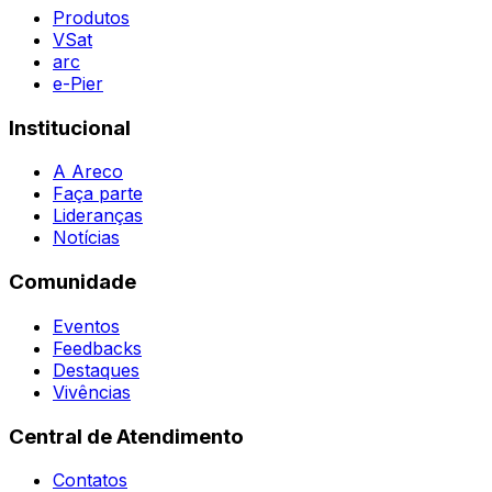
Agent
Produtos
VSat
arc
e-Pier
Institucional
A Areco
Faça parte
Lideranças
Notícias
Comunidade
Eventos
Feedbacks
Destaques
Vivências
Central de Atendimento
Contatos