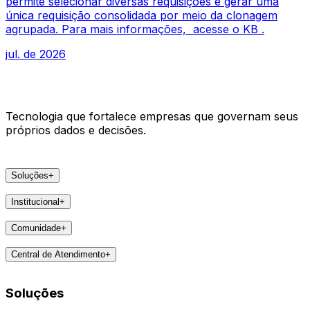
permite selecionar diversas requisições e gerar uma
única requisição consolidada por meio da clonagem
agrupada. Para mais informações, acesse o KB .
jul. de 2026
Tecnologia que fortalece empresas que governam seus
próprios dados e decisões.
Soluções
+
Produtos
Institucional
+
VSat
A Areco
arc
Comunidade
+
Faça parte
e-Pier
Eventos
Lideranças
Central de Atendimento
+
Feedbacks
Notícias
Contatos
Destaques
Soluções
Todas as Regiões
Vivências
WhatsApp