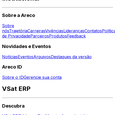
Sobre a Areco
Sobre
nós
Trajetória
Carreiras
Vivências
Lideranças
Contatos
Polític
de Privacidade
Parceiros
Produtos
Feedback
Novidades e Eventos
Notícias
Eventos
Arquivos
Destaques da versão
Areco ID
Sobre o ID
Gerencie sua conta
VSat ERP
Descubra