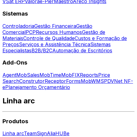
VSat ERP
Valora
e-Pier
Maestro
Areco Insights
Sistemas
Controladoria
Gestão Financeira
Gestão
Comercial
PCP
Recursos Humanos
Gestão de
Materiais
Controle de Qualidade
Custos e Formação de
Preços
Serviços e Assistência Técnica
Sistemas
Especialistas
B2B/B2C
Automação de Escritórios
Add-Ons
Agent
MobSales
MobTime
MobFIX
Reports
Price
Search
Construtor
Receptor
Forms
MobWMS
PDV
Net NF-
e
Planejamento Orçamentário
Linha arc
Produtos
Linha arc
Team
Sign
Alia
HUBe