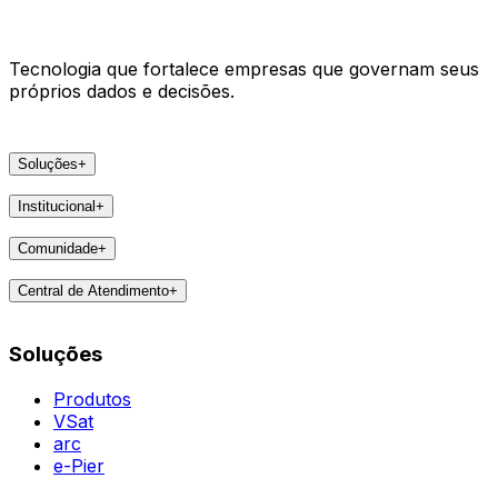
Tecnologia que fortalece empresas que governam seus
próprios dados e decisões.
Soluções
+
Produtos
Institucional
+
VSat
A Areco
arc
Comunidade
+
Faça parte
e-Pier
Eventos
Lideranças
Central de Atendimento
+
Feedbacks
Notícias
Contatos
Destaques
Soluções
Todas as Regiões
Vivências
WhatsApp
Agent
Produtos
VSat
arc
e-Pier