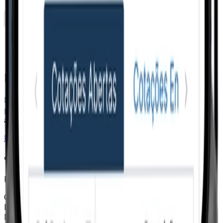
Conhecer
Fale com um especialista.
Preencha os dados ao lado e entraremos em contato
para apresentar o VSat e entender como ele pode
apoiar sua operação.
Entrar em contato
Resposta em minutos
Quero conhecer o VSat
Passo 1 de 2 — Contato
Contato
Empresa
Nome