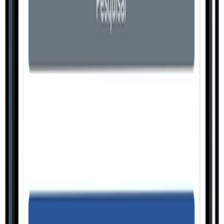
Conhecer
Produção
Controle de Qualidade
Conhecer
Gestão
Custos e Formação de Preços
Conhecer
Comercial
Serviços e Assistência Técnica