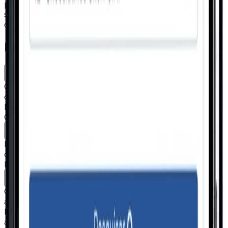
por preço, prazo, moeda e condição. Filtros aplicados
selecionam a melhor proposta. A decisão é do
comprador, a triagem é do sistema.
Funcionalidades
Cotações por Filtros
Comparação de orçamentos por preço, prazo, moeda e
condição comercial. Critérios de seleção aplicados ao
budget da empresa. A melhor proposta identificada, a
OC é gerada.
Histórico de Operações
Registro completo de cotações anteriores, fornecedores
consultados, propostas recebidas e decisões tomadas.
Rastreabilidade integral do processo de compra.
Gestão de Fornecedores
O fornecedor entra na plataforma, cadastra cotações,
atualiza preços e negocia condições. Sempre que
houver uma nova oportunidade, ele é notificado
automaticamente. Mais fornecedores ativos, mais