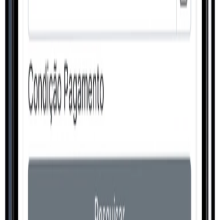
Conhecer
Produção
Planej. Controle Produção
Conhecer
Pessoas
Recursos Humanos
Conhecer
Produção
Gestão de Materiais