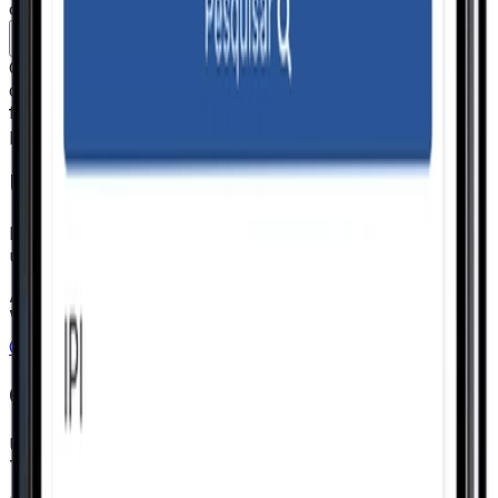
competitividade no processo.
Multi-moeda e Multi-idioma
Cotações em qualquer moeda, negociações no idioma
do fornecedor. O departamento de compras opera com
fornecedores locais e internacionais na mesma
plataforma, no mesmo fluxo.
Um ecossistema, uma só gestão.
Pensado para operar integrado ao VSat. O resultado é
uma visão unificada de ponta a ponta do seu negócio.
Add-Ons
VSat
Conheça o VSat ERP
Conheça outros sistemas
Um único ecossistema para o seu negócio ser digital.
Tudo conectado.