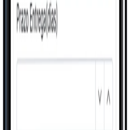
Conhecer
Gestão
Sistemas Especialistas
Conhecer
Comercial
B2B/B2C
Conhecer
Pessoas
Automação de Escritórios