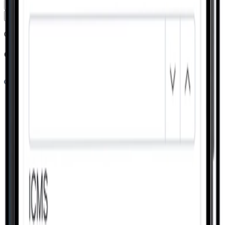
Todos
Gestão
Produção
Comercial
Pessoas
Todos
Gestão
Produção
Comercial
Pessoas
Gestão
Controladoria
Conhecer
Gestão
Gestão Financeira
Conhecer
Comercial
Gestão Comercial