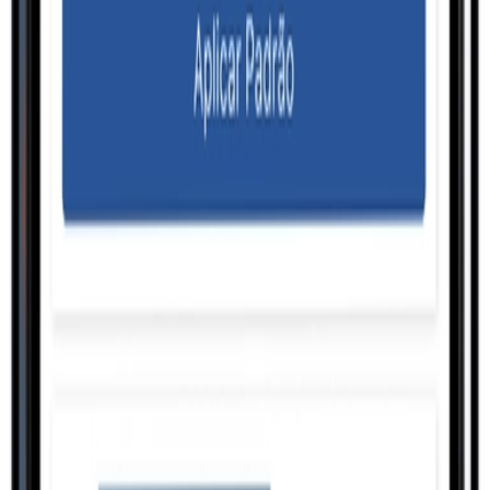
Conhecer
Gestão
Sistemas Especialistas
Conhecer
Comercial
B2B/B2C
Conhecer
Pessoas
Automação de Escritórios