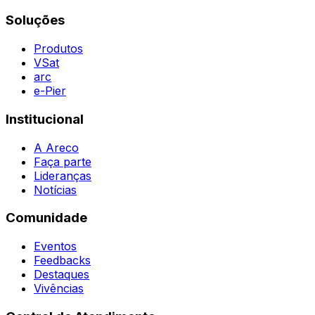
Contatos
Destaques
Soluções
Todas as Regiões
Vivências
WhatsApp
Agent
Produtos
VSat
arc
e-Pier
Institucional
A Areco
Faça parte
Lideranças
Notícias
Comunidade
Eventos
Feedbacks
Destaques
Vivências