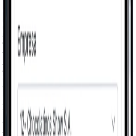
O Price Search
Notifica o fornecedor cadastrado sobre um novo
processo de compras. O fornecedor preenche a
cotação e o comprador compara, aplica filtros e
seleciona. Assim a OC é gerada.
1
Ciclo fechado: da solicitação à ordem de compra, sem
sair do ecossistema. O processo inicia no VSat e encerra
no VSat. Rastreável, auditável, sem informação dispersa.
2
No Loop: o fornecedor atualiza cotações e negociações
diretamente na ferramenta. Sem e-mail, sem anexo, sem
versão errada de planilha.
3
Orçamentos recebidos são centralizados e comparáveis