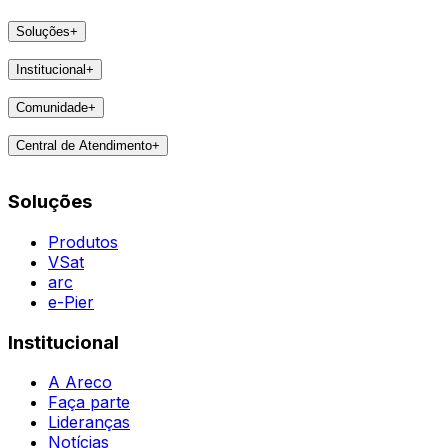
Soluções
+
Produtos
Institucional
+
VSat
A Areco
arc
Comunidade
+
Faça parte
e-Pier
Eventos
Lideranças
Central de Atendimento
+
Feedbacks
Notícias
Contatos
Destaques
Soluções
Todas as Regiões
Vivências
WhatsApp
Agent
Produtos
VSat
arc
e-Pier
Institucional
A Areco
Faça parte
Lideranças
Notícias