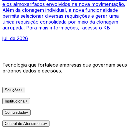
e os almoxarifados envolvidos na nova movimentação.
Além da clonagem individual, a nova funcionalidade
permite selecionar diversas requisições e gerar uma
única requisição consolidada por meio da clonagem
agrupada. Para mais informações, acesse o KB .
jul. de 2026
Tecnologia que fortalece empresas que governam seus
próprios dados e decisões.
Soluções
+
Produtos
Institucional
+
VSat
A Areco
arc
Comunidade
+
Faça parte
e-Pier
Eventos
Lideranças
Central de Atendimento
+
Feedbacks
Notícias