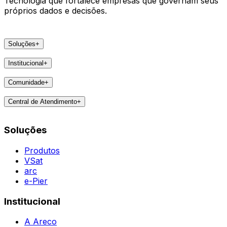
Tecnologia que fortalece empresas que governam seus
próprios dados e decisões.
Soluções
+
Produtos
Institucional
+
VSat
A Areco
arc
Comunidade
+
Faça parte
e-Pier
Eventos
Lideranças
Central de Atendimento
+
Feedbacks
Notícias
Contatos
Destaques
Soluções
Todas as Regiões
Vivências
WhatsApp
Agent
Produtos
VSat
arc
e-Pier
Institucional
A Areco