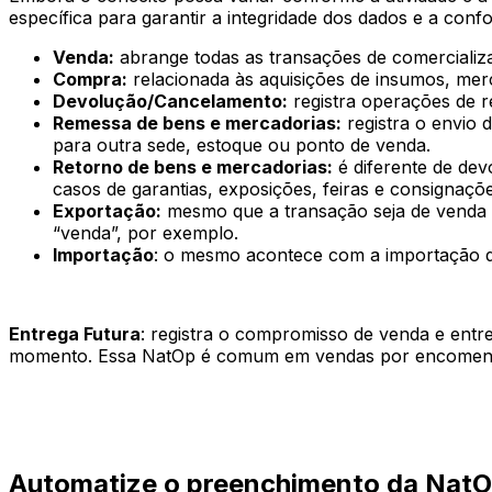
específica para garantir a integridade dos dados e a conf
Venda:
abrange todas as transações de comercializ
Compra:
relacionada às aquisições de insumos, mer
Devolução/Cancelamento:
registra operações de r
Remessa de bens e mercadorias:
registra o envio 
para outra sede, estoque ou ponto de venda.
Retorno de bens e mercadorias:
é diferente de dev
casos de garantias, exposições, feiras e consignaçõ
Exportação:
mesmo que a transação seja de venda o
“venda”, por exemplo.
Importação
: o mesmo acontece com a importação de
Entrega Futura
: registra o compromisso de venda e ent
momento. Essa NatOp é comum em vendas por encomend
Automatize o preenchimento da Nat