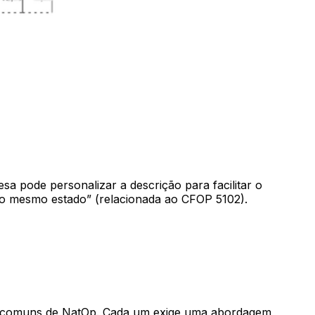
sa pode personalizar a descrição para facilitar o
no mesmo estado” (relacionada ao CFOP 5102).
tipos comuns de NatOp. Cada um exige uma abordagem