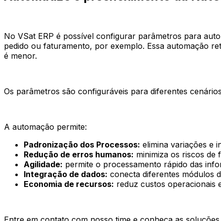
No VSat ERP é possível configurar parâmetros para autom
pedido ou faturamento, por exemplo. Essa automação reti
é menor.
Os parâmetros são configuráveis para diferentes cenários
A automação permite:
Padronização dos Processos:
elimina variações e i
Redução de erros humanos:
minimiza os riscos de 
Agilidade:
permite o processamento rápido das info
Integração de dados:
conecta diferentes módulos 
Economia de recursos:
reduz custos operacionais e 
Entre em contato com nosso time e conheça as soluções