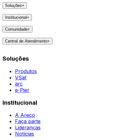
Soluções
+
Produtos
Institucional
+
VSat
A Areco
arc
Comunidade
+
Faça parte
e-Pier
Eventos
Lideranças
Central de Atendimento
+
Feedbacks
Notícias
Contatos
Destaques
Soluções
Todas as Regiões
Vivências
WhatsApp
Agent
Produtos
VSat
arc
e-Pier
Institucional
A Areco
Faça parte
Lideranças
Notícias