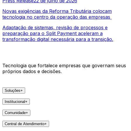
Press Release
22 de julho de 2026
Novas exigências da Reforma Tributária colocam
tecnologia no centro da operação das empresas
Adaptação de sistemas, revisão de processos e
preparação para o Split Payment aceleram a
transformação digital necessária para a transição.
Tecnologia que fortalece empresas que governam seus
próprios dados e decisões.
Soluções
+
Produtos
Institucional
+
VSat
A Areco
arc
Comunidade
+
Faça parte
e-Pier
Eventos
Lideranças
Central de Atendimento
+
Feedbacks
Notícias