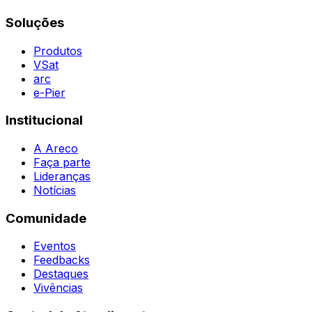
Contatos
Destaques
Soluções
Todas as Regiões
Vivências
WhatsApp
Agent
Produtos
VSat
arc
e-Pier
Institucional
A Areco
Faça parte
Lideranças
Notícias
Comunidade
Eventos
Feedbacks
Destaques
Vivências