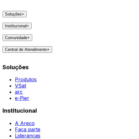
Soluções
+
Produtos
Institucional
+
VSat
A Areco
arc
Comunidade
+
Faça parte
e-Pier
Eventos
Lideranças
Central de Atendimento
+
Feedbacks
Notícias
Contatos
Destaques
Soluções
Todas as Regiões
Vivências
WhatsApp
Agent
Produtos
VSat
arc
e-Pier
Institucional
A Areco
Faça parte
Lideranças