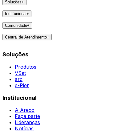
Soluções
+
Produtos
Institucional
+
VSat
A Areco
arc
Comunidade
+
Faça parte
e-Pier
Eventos
Lideranças
Central de Atendimento
+
Feedbacks
Notícias
Contatos
Destaques
Soluções
Todas as Regiões
Vivências
WhatsApp
Agent
Produtos
VSat
arc
e-Pier
Institucional
A Areco
Faça parte
Lideranças
Notícias